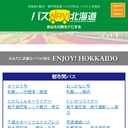
北海道の観光・都市間高速バスの予約は バスナビ北海道
都市間バス
オーロラ号
わっかない号
札幌←→中標津・根室
札幌←→稚内
とかちミルキーライナー
たいせつライナー
新千歳空港←→十勝川・帯広
新千歳空港・南千歳駅←→旭
川
千歳オホーツクエクスプレス
空港連絡バス
新千歳空港←→網走・北見
札幌市内←→新千歳空港