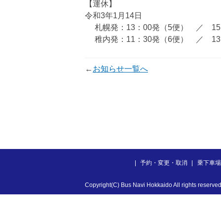
【運休】
令和3年1月14日
札幌発：13：00発（5便） ／ 15
稚内発：11：30発（6便） ／ 13
←
お知らせ一覧へ
予約・変更・取消
乗下車場
Copyright(C) Bus Navi Hokkaido All rights reserved