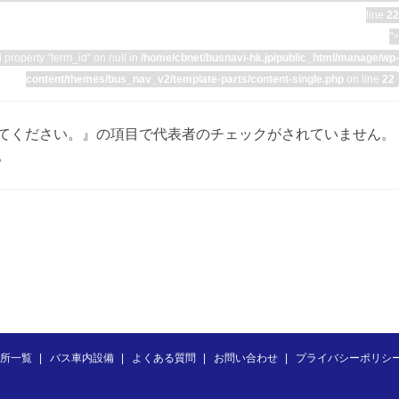
line
22
">
d property "term_id" on null in
/home/cbnet/busnavi-hk.jp/public_html/manage/wp-
content/themes/bus_nav_v2/template-parts/content-single.php
on line
22
てください。』の項目で代表者のチェックがされていません。
。
所一覧
バス車内設備
よくある質問
お問い合わせ
プライバシーポリシ
.