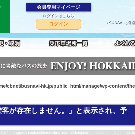
会員専用マイページ
道
ログインはこちら
バスNAVI北
ログイン
me/cbnet/busnavi-hk.jp/public_html/manage/wp-content/th
乗客が存在しません。」と表示され、予
_html/manage/wp-content/themes/bus_nav_v2/template-parts/content-single.php on