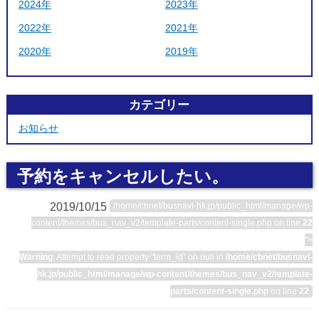
2024年
2023年
2022年
2021年
2020年
2019年
カテゴリー
お知らせ
予約をキャンセルしたい。
2019/10/15
/home/cbnet/busnavi-hk.jp/public_html/manage/wp-
content/themes/bus_nav_v2/template-parts/content-single.php on line
22
">
Warning
: Attempt to read property "term_id" on null in
/home/cbnet/busnavi-
hk.jp/public_html/manage/wp-content/themes/bus_nav_v2/template-
parts/content-single.php
on line
22