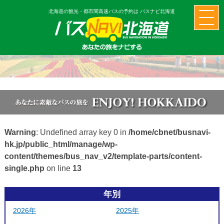
北海道の観光・都市間高速バスの予約は バスナビ北海道
Warning
: Undefined array key 0 in
/home/cbnet/busnavi-
hk.jp/public_html/manage/wp-
content/themes/bus_nav_v2/template-parts/content-
single.php
on line
13
年別
2026年
2025年